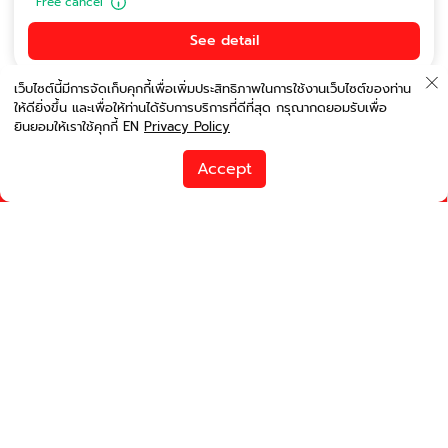
Free cancel
See detail
เว็บไซต์นี้มีการจัดเก็บคุกกี้เพื่อเพิ่มประสิทธิภาพในการใช้งานเว็บไซต์ของท่าน
ให้ดียิ่งขึ้น และเพื่อให้ท่านได้รับการบริการที่ดีที่สุด กรุณากดยอมรับเพื่อ
ยินยอมให้เราใช้คุกกี้ EN
Privacy Policy
order by price
Accept
runwayinter@gmail.com
Change search
Filter
Online
Toyota Vios 2020
Small Car
5
3
Auto
Get :
Central Festival Chiangmai 10 Jun 2025, 23:00 hr.