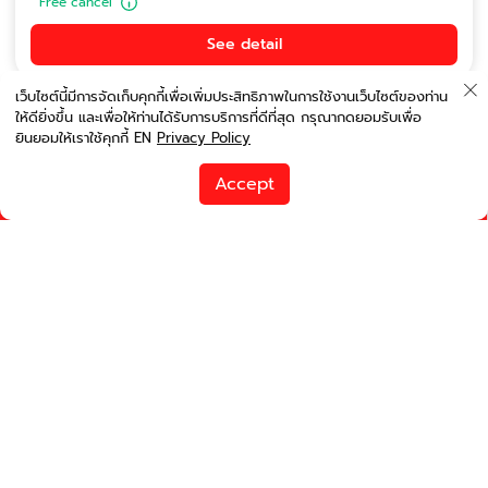
Free cancel
See detail
เว็บไซต์นี้มีการจัดเก็บคุกกี้เพื่อเพิ่มประสิทธิภาพในการใช้งานเว็บไซต์ของท่าน
ให้ดียิ่งขึ้น และเพื่อให้ท่านได้รับการบริการที่ดีที่สุด กรุณากดยอมรับเพื่อ
ยินยอมให้เราใช้คุกกี้ EN
Privacy Policy
order by price
Accept
runwayinter@gmail.com
Change search
Filter
Online
Mazda 2 2019
Small Car
5
2
Auto
Get :
Changmai International Airport 04 Jun 2026, 05:00 hr.