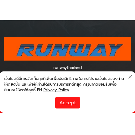
runwaythailand
300/202 Moo 6, Du Tai Subdistrict, Mueang Nan District, Nan
เว็บไซต์นี้มีการจัดเก็บคุกกี้เพื่อเพิ่มประสิทธิภาพในการใช้งานเว็บไซต์ของท่าน
Province 55000
ให้ดียิ่งขึ้น และเพื่อให้ท่านได้รับการบริการที่ดีที่สุด กรุณากดยอมรับเพื่อ
ยินยอมให้เราใช้คุกกี้ EN
Privacy Policy
About Bookingcarrent
Terms and Conditions
order by price
Accept
Privacy Policy
runwayinter@gmail.com
Change search
Filter
About Us
Help
Social media