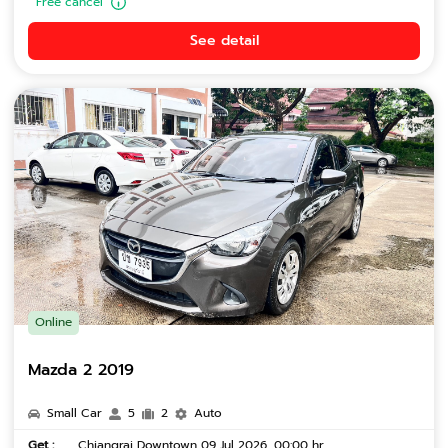
Free cancel
See detail
Online
Mazda 2 2019
Small Car
5
2
Auto
Get :
Chiangrai Downtown 09 Jul 2026, 00:00 hr.