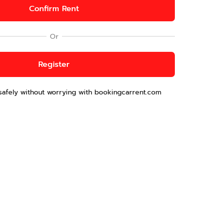
Confirm Rent
Or
Register
safely without worrying with bookingcarrent.com