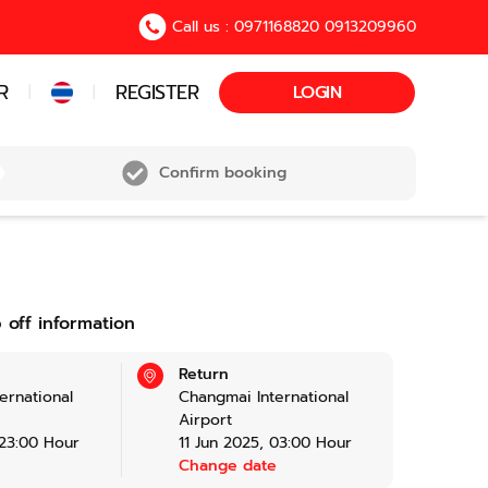
Call us : 0971168820 0913209960
R
REGISTER
LOGIN
|
|
Confirm booking
 off information
Return
ernational
Changmai International
Airport
23:00
Hour
11 Jun 2025
,
03:00
Hour
e
Change date