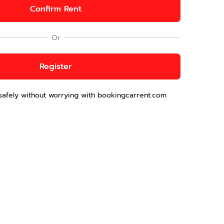
Confirm Rent
Or
Register
safely without worrying with bookingcarrent.com