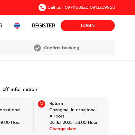
Call us : 0971168820 0913209960
R
REGISTER
LOGIN
|
|
Confirm booking
 off information
Return
ernational
Changmai International
Airport
19:00
Hour
06 Jul 2025
,
23:00
Hour
e
Change date