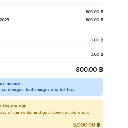
800.00 ฿
 2025
800.00 ฿
0.00 ฿
0.00 ฿
800.00 ฿
ot include
ice charges, fuel charges and toll fees
o insure car
day of car rental and get it back at the end of
3,000.00 ฿