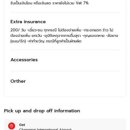
รับเป็นเงินโอน หรือเงินสด ราคายังไม่รวม Vat 7%
Extra insurance
200/ วัน -เฉี่ยว-ชน ทุกกรณี ไม่ต้องจ่ายเพิ่ม -กระจกแตก ร้าว ไม่
ต้องจ่ายเพิ่ม ยกเว้น -อุบัติเหตุจากการดื่มสุรา -กุญแจรถหาย -ล้อยาง
(แบน/ฉีก) -ค่าทำขวัญ กรณีที่ลูกค้าเป็นฝ่ายผิด
Accessories
Orther
Pick up and drop off information
Get
Changmai International Airport