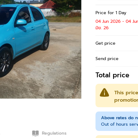
Price for 1 Day
04 Jun 2026 - 04 Ju
มิย. 26
Get price
Send price
Total price
This price
promotion
Above rates do n
Out of hours serv
s
Regulations