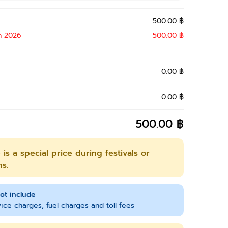
500.00 ฿
n 2026
500.00 ฿
0.00 ฿
0.00 ฿
500.00 ฿
 is a special price during festivals or
s.
ot include
ice charges, fuel charges and toll fees