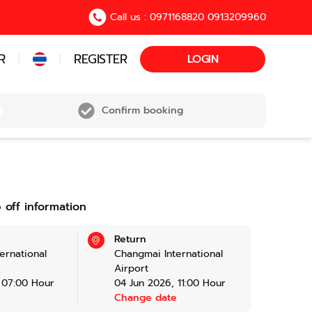
Call us : 0971168820 0913209960
R
REGISTER
LOGIN
|
|
Confirm booking
 off information
Return
ernational
Changmai International
Airport
,
07:00
Hour
04 Jun 2026
,
11:00
Hour
e
Change date