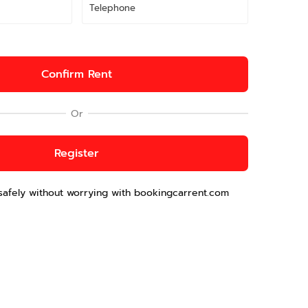
Confirm Rent
Or
Register
safely without worrying with bookingcarrent.com