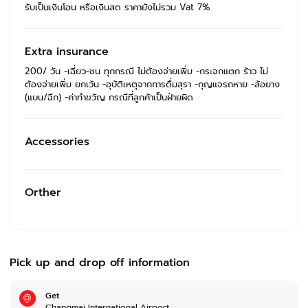
รับเป็นเงินโอน หรือเงินสด ราคายังไม่รวม Vat 7%
Extra insurance
200/ วัน -เฉี่ยว-ชน ทุกกรณี ไม่ต้องจ่ายเพิ่ม -กระจกแตก ร้าว ไม่
ต้องจ่ายเพิ่ม ยกเว้น -อุบัติเหตุจากการดื่มสุรา -กุญแจรถหาย -ล้อยาง
(แบน/ฉีก) -ค่าทำขวัญ กรณีที่ลูกค้าเป็นฝ่ายผิด
Accessories
Orther
Pick up and drop off information
Get
Changmai International Airport