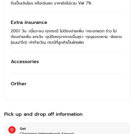
รับเป็นเงินโอน หรือเงินสด ราคายังไม่รวม Vat 7%
Extra insurance
200/ วัน -เฉี่ยว-ชน ทุกกรณี ไม่ต้องจ่ายเพิ่ม -กระจกแตก ร้าว ไม่
ต้องจ่ายเพิ่ม ยกเว้น -อุบัติเหตุจากการดื่มสุรา -กุญแจรถหาย -ล้อยาง
(แบน/ฉีก) -ค่าทำขวัญ กรณีที่ลูกค้าเป็นฝ่ายผิด
Accessories
Orther
Pick up and drop off information
Get
Changmai International Airport