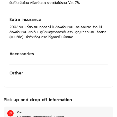
รับเป็นเงินโอน หรือเงินสด ราคายังไม่รวม Vat 7%
Extra insurance
200/ วัน -เฉี่ยว-ชน ทุกกรณี ไม่ต้องจ่ายเพิ่ม -กระจกแตก ร้าว ไม่
ต้องจ่ายเพิ่ม ยกเว้น -อุบัติเหตุจากการดื่มสุรา -กุญแจรถหาย -ล้อยาง
(แบน/ฉีก) -ค่าทำขวัญ กรณีที่ลูกค้าเป็นฝ่ายผิด
Accessories
Orther
Pick up and drop off information
Get
Changmai International Airport