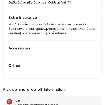
รับเป็นเงินโอน หรือเงินสด ราคายังไม่รวม Vat 7%
Extra insurance
200/ วัน -เฉี่ยว-ชน ทุกกรณี ไม่ต้องจ่ายเพิ่ม -กระจกแตก ร้าว ไม่
ต้องจ่ายเพิ่ม ยกเว้น -อุบัติเหตุจากการดื่มสุรา -กุญแจรถหาย -ล้อยาง
(แบน/ฉีก) -ค่าทำขวัญ กรณีที่ลูกค้าเป็นฝ่ายผิด
Accessories
Orther
Pick up and drop off information
Get
Changmai International Airport