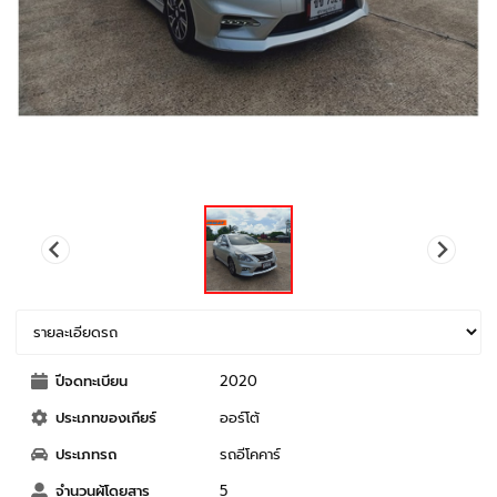
ปีจดทะเบียน
2020
ประเภทของเกียร์
ออร์โต้
ประเภทรถ
รถอีโคคาร์
จำนวนผู้โดยสาร
5