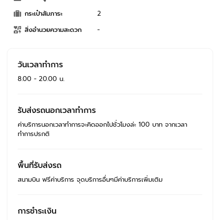
กระเป๋าสัมภาระ
2
สิ่งอำนวยความสะดวก
-
วันเวลาทำการ
8.00 - 20.00 น.
รับส่งรถนอกเวลาทำการ
ค่าบริการนอกเวลาทำการจะคิดออกไปชั่วโมงล่ะ 100 บาท จากเวลา
ทำการปรกติ
พื้นที่รับส่งรถ
สนามบิน ฟรีค่าบริการ จุดบริการอื่นๆมีค่าบริการเพิ่มเติม
การชำระเงิน