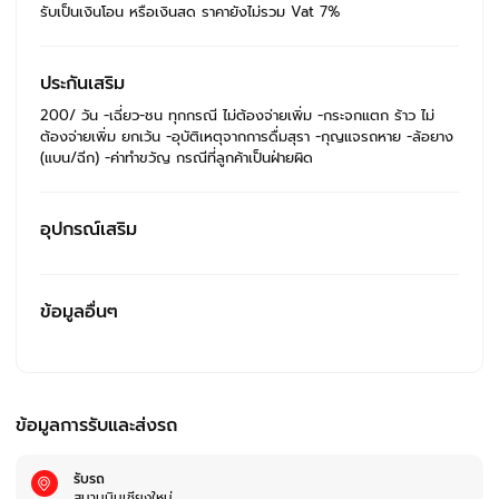
รับเป็นเงินโอน หรือเงินสด ราคายังไม่รวม Vat 7%
ประกันเสริม
200/ วัน -เฉี่ยว-ชน ทุกกรณี ไม่ต้องจ่ายเพิ่ม -กระจกแตก ร้าว ไม่
ต้องจ่ายเพิ่ม ยกเว้น -อุบัติเหตุจากการดื่มสุรา -กุญแจรถหาย -ล้อยาง
(แบน/ฉีก) -ค่าทำขวัญ กรณีที่ลูกค้าเป็นฝ่ายผิด
อุปกรณ์เสริม
ข้อมูลอื่นๆ
ข้อมูลการรับและส่งรถ
รับรถ
สนามบินเชียงใหม่