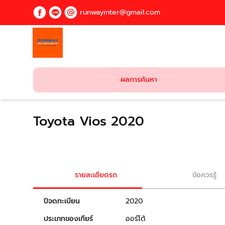
runwayinter@gmail.com
ผลการค้นหา
Toyota Vios 2020
รายละเอียดรถ
ข้อควรรู้
ปีจดทะเบียน
2020
ประเภทของเกียร์
ออร์โต้