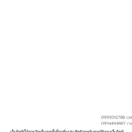
ช่องทางโซเชียล
Runwaythailand
0995012788 เวล
0954494887 เวล
0971168820 เวล
เว็บไซต์นี้มีการจัดเก็บคุกกี้เพื่อเพิ่มประสิทธิภาพในการใช้งานเว็บไซต์