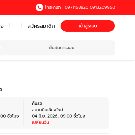
โทรหาเรา : 0971168820 0913209960
อง
สมัครสมาชิก
|
|
เข้าสู่ระบบ
ยืนยันการจอง
ถ
คืนรถ
สนามบินเชียงใหม่
:00
ชั่วโมง
04 มิ.ย. 2026
,
09:00
ชั่วโมง
เปลี่ยนวัน