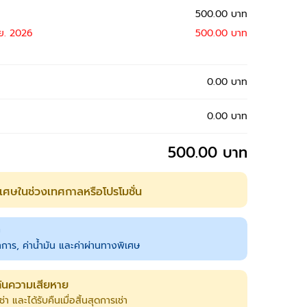
500.00 บาท
.ย. 2026
500.00 บาท
0.00 บาท
0.00 บาท
500.00 บาท
พิเศษในช่วงเทศกาลหรือโปรโมชั่น
ม
การ, ค่าน้ำมัน และค่าผ่านทางพิเศษ
ะกันความเสียหาย
่า และได้รับคืนเมื่อสิ้นสุดการเช่า