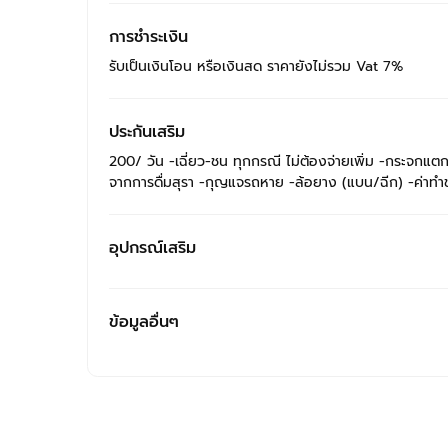
การชำระเงิน
รับเป็นเงินโอน หรือเงินสด ราคายังไม่รวม Vat 7%
ประกันเสริม
200/ วัน -เฉี่ยว-ชน ทุกกรณี ไม่ต้องจ่ายเพิ่ม -กระจกแตก ร้
จากการดื่มสุรา -กุญแจรถหาย -ล้อยาง (แบน/ฉีก) -ค่าทำขว
อุปกรณ์เสริม
ข้อมูลอื่นๆ