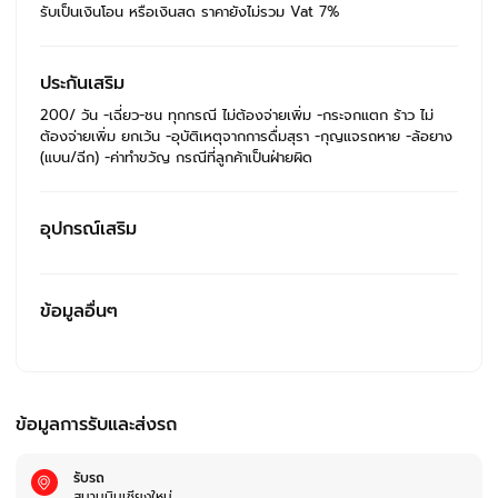
รับเป็นเงินโอน หรือเงินสด ราคายังไม่รวม Vat 7%
ประกันเสริม
200/ วัน -เฉี่ยว-ชน ทุกกรณี ไม่ต้องจ่ายเพิ่ม -กระจกแตก ร้าว ไม่
ต้องจ่ายเพิ่ม ยกเว้น -อุบัติเหตุจากการดื่มสุรา -กุญแจรถหาย -ล้อยาง
(แบน/ฉีก) -ค่าทำขวัญ กรณีที่ลูกค้าเป็นฝ่ายผิด
อุปกรณ์เสริม
ข้อมูลอื่นๆ
ข้อมูลการรับและส่งรถ
รับรถ
สนามบินเชียงใหม่