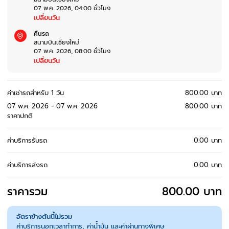
07 พ.ค. 2026
,
04:00
ชั่วโมง
เปลี่ยนวัน
คืนรถ
สนามบินเชียงใหม่
07 พ.ค. 2026
,
08:00
ชั่วโมง
เปลี่ยนวัน
ค่าเช่ารถสำหรับ 1 วัน
800.00 บาท
07 พ.ค. 2026 - 07 พ.ค. 2026
800.00 บาท
ราคาปกติ
ค่าบริการรับรถ
0.00 บาท
ค่าบริการส่งรถ
0.00 บาท
ราคารวม
800.00 บาท
อัตราข้างต้นนี้ไม่รวม
ค่าบริการนอกเวลาทำการ, ค่าน้ำมัน และค่าผ่านทางพิเศษ