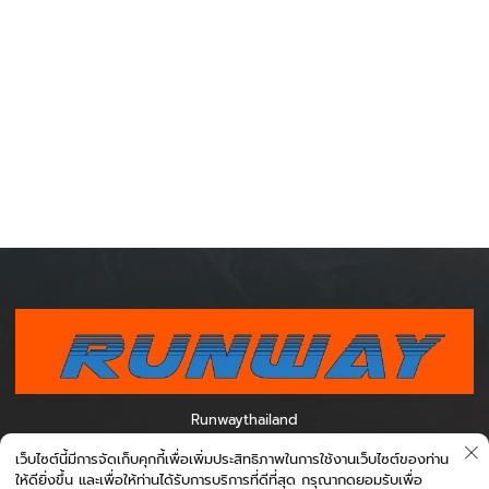
Runwaythailand
0995012788 เวลา 07.00-16.00 0954494887 เวลา 11.00-20.00
เว็บไซต์นี้มีการจัดเก็บคุกกี้เพื่อเพิ่มประสิทธิภาพในการใช้งานเว็บไซต์ของท่าน
0971168820 เวลา 13.00-22.00 0998709337 เวลา 22.00-07.00
ให้ดียิ่งขึ้น และเพื่อให้ท่านได้รับการบริการที่ดีที่สุด กรุณากดยอมรับเพื่อ