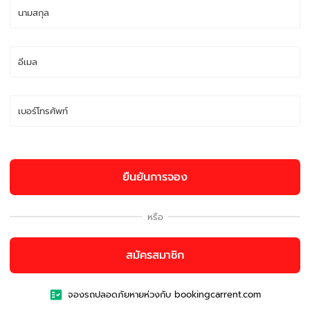
ยืนยันการจอง
หรือ
สมัครสมาชิก
จองรถปลอดภัยหายห่วงกับ bookingcarrent.com