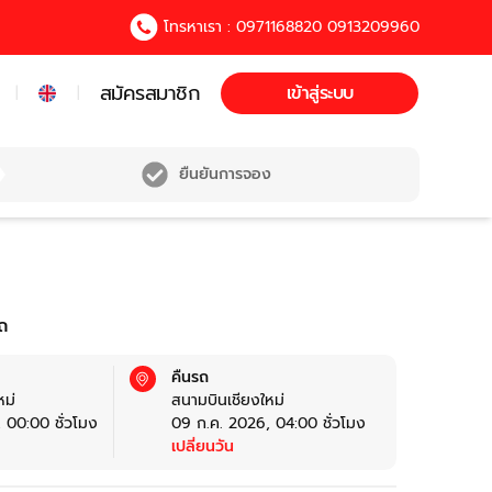
โทรหาเรา : 0971168820 0913209960
สมัครสมาชิก
เข้าสู่ระบบ
|
|
ยืนยันการจอง
ถ
คืนรถ
หม่
สนามบินเชียงใหม่
,
00:00
ชั่วโมง
09 ก.ค. 2026
,
04:00
ชั่วโมง
เปลี่ยนวัน