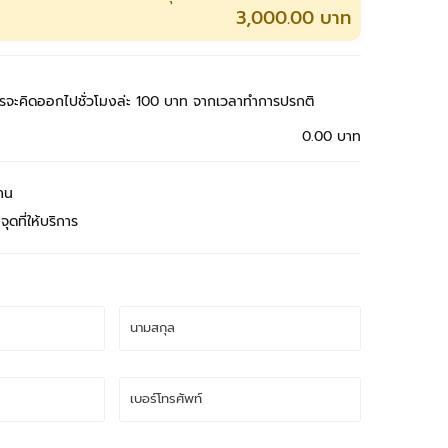
3,000.00 บาท
รจะคิดออกไปชั่วโมงล่ะ 100 บาท จากเวลาทำการปรกติ
0.00 บาท
าน
ุดที่ให้บริการ