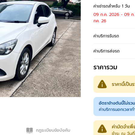
ค่าเช่ารถสำหรับ 1 วัน
09 ก.ค. 2026 - 09 ก
กค. 26
ค่าบริการรับรถ
ค่าบริการส่งรถ
ราคารวม
ราคานี้เป็
อัตราข้างต้นนี้ไม่รว
ค่าบริการนอกเวลาทำ
ค่ามัดจำเพ
กฎระเบียบข้อบังคับ
ชำระ ณ วันที่