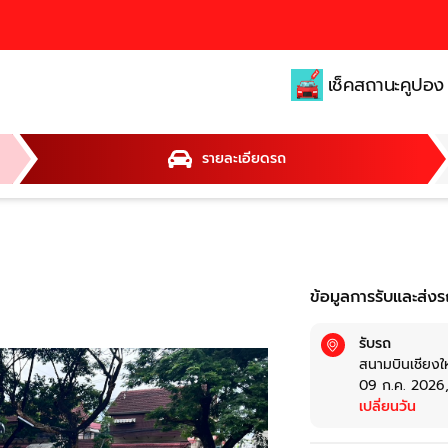
เช็คสถานะคูปอง
รายละเอียดรถ
ข้อมูลการรับและส่งร
รับรถ
สนามบินเชียงใ
09 ก.ค. 2026
เปลี่ยนวัน