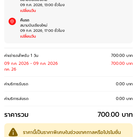
09 ก.ค. 2026
,
13:00
ชั่วโมง
เปลี่ยนวัน
คืนรถ
สนามบินเชียงใหม่
09 ก.ค. 2026
,
17:00
ชั่วโมง
เปลี่ยนวัน
ค่าเช่ารถสำหรับ 1 วัน
700.00 บาท
09 ก.ค. 2026 - 09 ก.ค. 2026
700.00 บาท
กค. 26
ค่าบริการรับรถ
0.00 บาท
ค่าบริการส่งรถ
0.00 บาท
ราคารวม
700.00 บาท
ราคานี้เป็นราคาพิเศษในช่วงเทศกาลหรือโปรโมชั่น