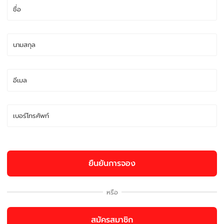
ยืนยันการจอง
หรือ
สมัครสมาชิก