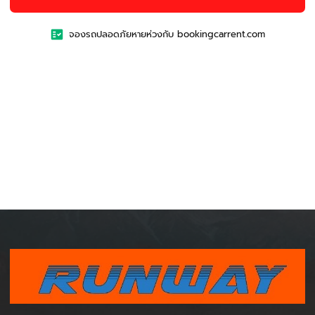
จองรถปลอดภัยหายห่วงกับ bookingcarrent.com