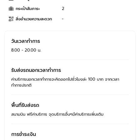
กระเป๋าสัมภาระ
2
สิ่งอำนวยความสะดวก
-
วันเวลาทำการ
8.00 - 20.00 น.
รับส่งรถนอกเวลาทำการ
ค่าบริการนอกเวลาทำการจะคิดออกไปชั่วโมงล่ะ 100 บาท จากเวลา
ทำการปรกติ
พื้นที่รับส่งรถ
สนามบิน ฟรีค่าบริการ จุดบริการอื่นๆมีค่าบริการเพิ่มเติม
การชำระเงิน