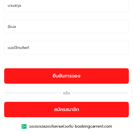
ยืนยันการจอง
หรือ
สมัครสมาชิก
จองรถปลอดภัยหายห่วงกับ bookingcarrent.com