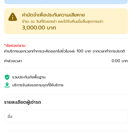
ค่ามัดจำเพื่อประกันความเสียหาย
ชำระ ณ วันที่รับรถเช่า และได้รับคืนเมื่อสิ้นสุดการเช่า
3,000.00 บาท
*ข้อควรทราบ :
ค่าบริการนอกเวลาทำการจะคิดออกไปชั่วโมงล่ะ 100 บาท จากเวลาทำการปรกติ
ค่าล่วงเวลา
0.00 บาท
รวมประกันภัยพื้นฐาน
บริการรับส่งรถตามจุดที่ให้บริการ
รายละเอียดผู้เช่ารถ