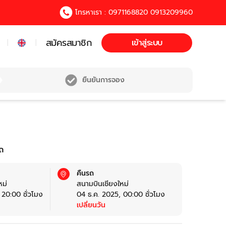
โทรหาเรา : 0971168820 0913209960
สมัครสมาชิก
เข้าสู่ระบบ
|
|
ยืนยันการจอง
ถ
คืนรถ
หม่
สนามบินเชียงใหม่
,
20:00
ชั่วโมง
04 ธ.ค. 2025
,
00:00
ชั่วโมง
เปลี่ยนวัน