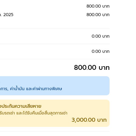
800.00 บาท
ค. 2025
800.00 บาท
0.00 บาท
0.00 บาท
800.00 บาท
ม
การ, ค่าน้ำมัน และค่าผ่านทางพิเศษ
ื่อประกันความเสียหาย
รับรถเช่า และได้รับคืนเมื่อสิ้นสุดการเช่า
3,000.00 บาท