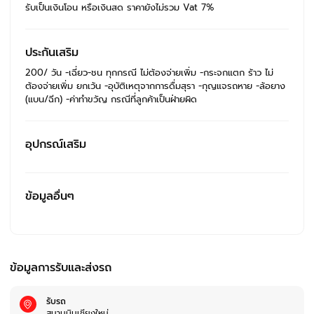
รับเป็นเงินโอน หรือเงินสด ราคายังไม่รวม Vat 7%
ประกันเสริม
200/ วัน -เฉี่ยว-ชน ทุกกรณี ไม่ต้องจ่ายเพิ่ม -กระจกแตก ร้าว ไม่
ต้องจ่ายเพิ่ม ยกเว้น -อุบัติเหตุจากการดื่มสุรา -กุญแจรถหาย -ล้อยาง
(แบน/ฉีก) -ค่าทำขวัญ กรณีที่ลูกค้าเป็นฝ่ายผิด
อุปกรณ์เสริม
ข้อมูลอื่นๆ
ข้อมูลการรับและส่งรถ
รับรถ
สนามบินเชียงใหม่