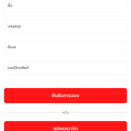
ยืนยันการจอง
หรือ
สมัครสมาชิก