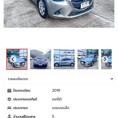
ปีจดทะเบียน
2019
ประเภทของเกียร์
ออร์โต้
ประเภทรถ
รถขนาดเล็ก
จำนวนผู้โดยสาร
5