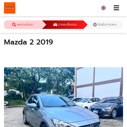
ผลการค้นหา
รายละเอียดรถ
ยืนยันการจอง
Mazda 2 2019