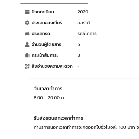
ปีจดทะเบียน
2020
ประเภทของเกียร์
ออร์โต้
ประเภทรถ
รถอีโคคาร์
จำนวนผู้โดยสาร
5
กระเป๋าสัมภาระ
3
สิ่งอำนวยความสะดวก
-
วันเวลาทำการ
8.00 - 20.00 น.
รับส่งรถนอกเวลาทำการ
ค่าบริการนอกเวลาทำการจะคิดออกไปชั่วโมงล่ะ 100 บาท 