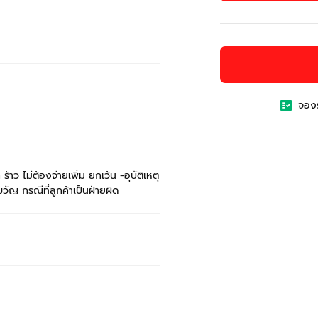
จอง
าว ไม่ต้องจ่ายเพิ่ม ยกเว้น -อุบัติเหตุ
ัญ กรณีที่ลูกค้าเป็นฝ่ายผิด