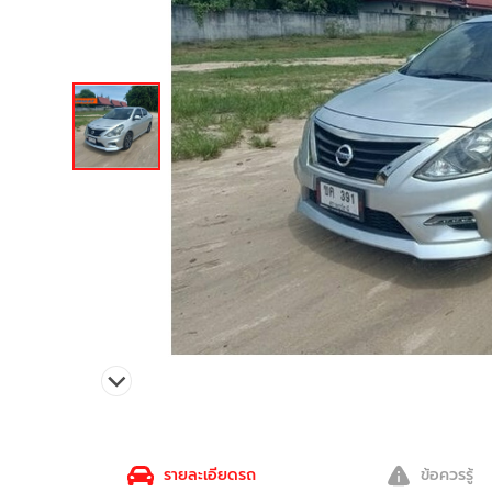
รายละเอียดรถ
ข้อควรรู้