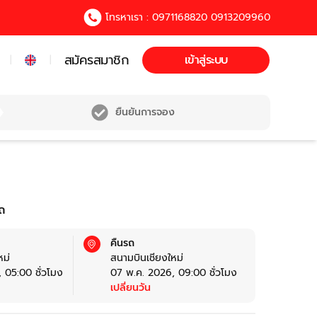
โทรหาเรา : 0971168820 0913209960
สมัครสมาชิก
เข้าสู่ระบบ
|
|
ยืนยันการจอง
ถ
คืนรถ
หม่
สนามบินเชียงใหม่
,
05:00
ชั่วโมง
07 พ.ค. 2026
,
09:00
ชั่วโมง
เปลี่ยนวัน