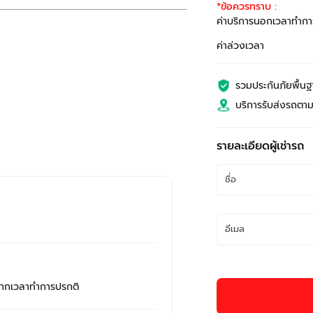
*ข้อควรทราบ :
ค่าบริการนอกเวลาทำกา
ค่าล่วงเวลา
รวมประกันภัยพื้นฐ
บริการรับส่งรถตามจ
รายละเอียดผู้เช่ารถ
จากเวลาทำการปรกติ