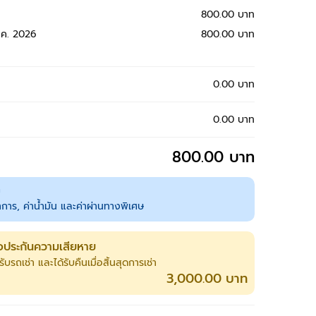
800.00 บาท
.ค. 2026
800.00 บาท
0.00 บาท
0.00 บาท
800.00 บาท
ม
การ, ค่าน้ำมัน และค่าผ่านทางพิเศษ
ื่อประกันความเสียหาย
รับรถเช่า และได้รับคืนเมื่อสิ้นสุดการเช่า
3,000.00 บาท