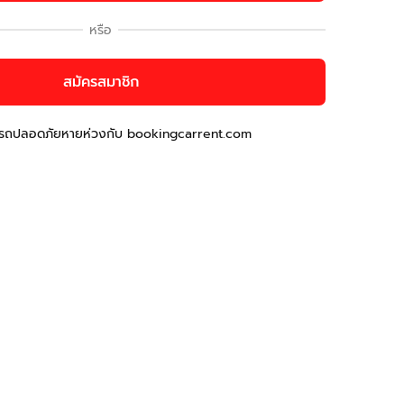
หรือ
สมัครสมาชิก
รถปลอดภัยหายห่วงกับ bookingcarrent.com