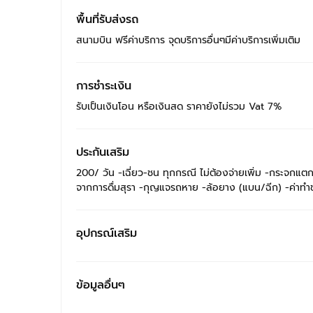
พื้นที่รับส่งรถ
สนามบิน ฟรีค่าบริการ จุดบริการอื่นๆมีค่าบริการเพิ่มเติม
การชำระเงิน
รับเป็นเงินโอน หรือเงินสด ราคายังไม่รวม Vat 7%
ประกันเสริม
200/ วัน -เฉี่ยว-ชน ทุกกรณี ไม่ต้องจ่ายเพิ่ม -กระจกแตก ร้
จากการดื่มสุรา -กุญแจรถหาย -ล้อยาง (แบน/ฉีก) -ค่าทำขว
อุปกรณ์เสริม
ข้อมูลอื่นๆ