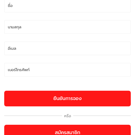
ยืนยันการจอง
หรือ
สมัครสมาชิก