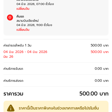
04 มิ.ย. 2026
,
07:00
ชั่วโมง
เปลี่ยนวัน
คืนรถ
สนามบินเชียงใหม่
04 มิ.ย. 2026
,
11:00
ชั่วโมง
เปลี่ยนวัน
ค่าเช่ารถสำหรับ 1 วัน
500.00 บาท
04 มิ.ย. 2026 - 04 มิ.ย. 2026
500.00 บาท
มิย. 26
ค่าบริการรับรถ
0.00 บาท
ค่าบริการส่งรถ
0.00 บาท
ราคารวม
500.00 บาท
ราคานี้เป็นราคาพิเศษในช่วงเทศกาลหรือโปรโมชั่น