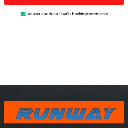
จองรถปลอดภัยหายห่วงกับ bookingcarrent.com