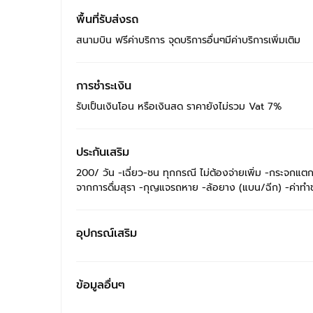
พื้นที่รับส่งรถ
สนามบิน ฟรีค่าบริการ จุดบริการอื่นๆมีค่าบริการเพิ่มเติม
การชำระเงิน
รับเป็นเงินโอน หรือเงินสด ราคายังไม่รวม Vat 7%
ประกันเสริม
200/ วัน -เฉี่ยว-ชน ทุกกรณี ไม่ต้องจ่ายเพิ่ม -กระจกแตก ร้
จากการดื่มสุรา -กุญแจรถหาย -ล้อยาง (แบน/ฉีก) -ค่าทำขว
อุปกรณ์เสริม
ข้อมูลอื่นๆ