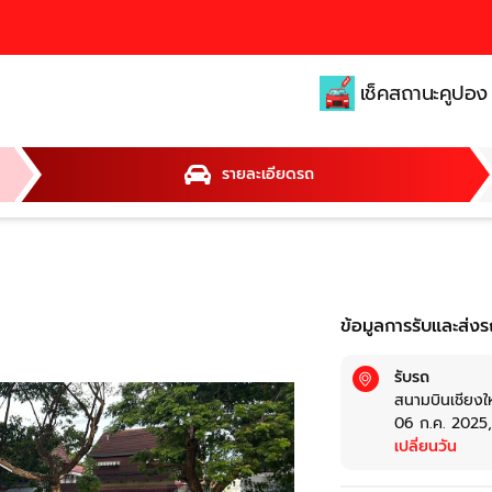
เช็คสถานะคูปอง
รายละเอียดรถ
ข้อมูลการรับและส่งร
รับรถ
สนามบินเชียงใ
06 ก.ค. 2025
เปลี่ยนวัน