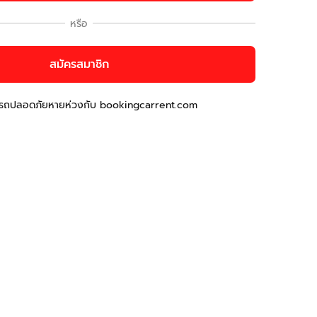
หรือ
สมัครสมาชิก
รถปลอดภัยหายห่วงกับ bookingcarrent.com