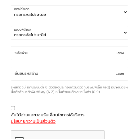
เขต/อำเภอ
แขวง/ตำบล
แสดง
แสดง
รหัสต้องมี อักขระขั้นต่ำ 8 ตัวต้องประกอบด้วยตัวอักษรพิมพ์เล็ก (a-z) อย่างน้อยห
นึ่งตัวอักษรตัวพิมพ์ใหญ่ (A-Z) หนึ่งตัวและตัวเลขหนึ่งตัว (0-9)
ฉันได้อ่านและยอมรับเงื่อนไขการใช้บริการ
นโยบายความเป็นส่วนตัว