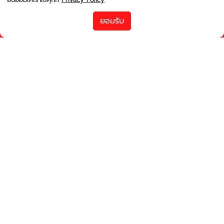
ยอมรับ
runwayinter@gmail.com
Runwaythailand
0995012788 เวลา 07.00-16.00 0954494887 เวลา 11.00-20.00
0971168820 เวลา 13.00-22.00 0998709337 เวลา 22.00-07.00
เกี่ยวกับ Bookingcarrent
ข้อตกลงและเงื่อนไข
นโยบายความเป็นส่วนตัว
เกี่ยวกับเรา
ช่วยเหลือ
ช่องทางโซเชียล