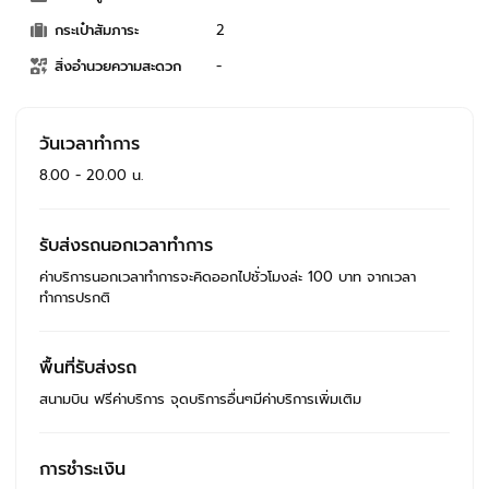
กระเป๋าสัมภาระ
2
สิ่งอำนวยความสะดวก
-
วันเวลาทำการ
8.00 - 20.00 น.
รับส่งรถนอกเวลาทำการ
ค่าบริการนอกเวลาทำการจะคิดออกไปชั่วโมงล่ะ 100 บาท จากเวลา
ทำการปรกติ
พื้นที่รับส่งรถ
สนามบิน ฟรีค่าบริการ จุดบริการอื่นๆมีค่าบริการเพิ่มเติม
การชำระเงิน