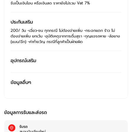
รับเป็นเงินโอน หรือเงินสด ราคายังไม่รวม Vat 7%
ประกันเสริม
200/ วัน -เฉี่ยว-ชน ทุกกรณี ไม่ต้องจ่ายเพิ่ม -กระจกแตก ร้าว ไม่
ต้องจ่ายเพิ่ม ยกเว้น -อุบัติเหตุจากการดื่มสุรา -กุญแจรถหาย -ล้อยาง
(แบน/ฉีก) -ค่าทำขวัญ กรณีที่ลูกค้าเป็นฝ่ายผิด
อุปกรณ์เสริม
ข้อมูลอื่นๆ
ข้อมูลการรับและส่งรถ
รับรถ
สนามบินเชียงใหม่