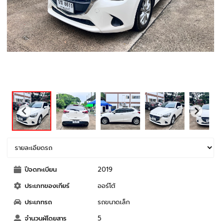
ปีจดทะเบียน
2019
ประเภทของเกียร์
ออร์โต้
ประเภทรถ
รถขนาดเล็ก
จำนวนผู้โดยสาร
5