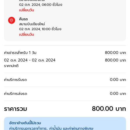
02 ต.ค. 2024
,
06:00
ชั่วโมง
เปลี่ยนวัน
คืนรถ
สนามบินเชียงใหม่
02 ต.ค. 2024
,
10:00
ชั่วโมง
เปลี่ยนวัน
ค่าเช่ารถสำหรับ 1 วัน
800.00 บาท
02 ต.ค. 2024 - 02 ต.ค. 2024
800.00 บาท
ราคาปกติ
ค่าบริการรับรถ
0.00 บาท
ค่าบริการส่งรถ
0.00 บาท
ราคารวม
800.00 บาท
อัตราข้างต้นนี้ไม่รวม
ค่าบริการนอกเวลาทำการ, ค่าน้ำมัน และค่าผ่านทางพิเศษ